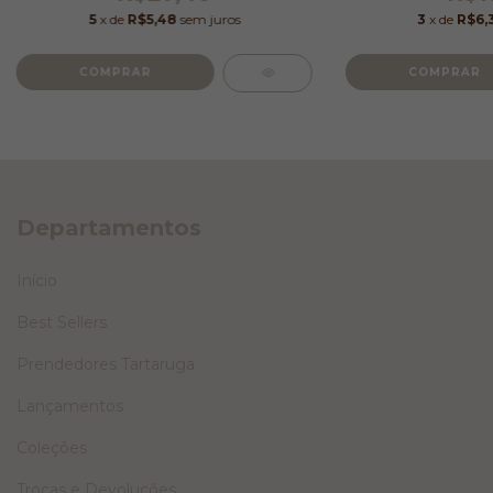
5
x de
R$5,48
sem juros
3
x de
R$6,
Departamentos
Início
Best Sellers
Prendedores Tartaruga
Lançamentos
Coleções
Trocas e Devoluções