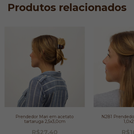
Produtos relacionados
Prendedor Mari em acetato
N281 Prendedor
tartaruga 2,5x3,0cm
1,0x
R$27,40
R$1