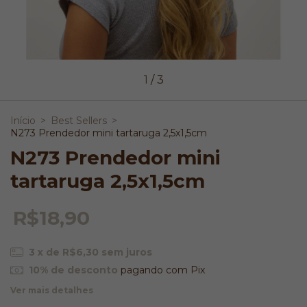
1
/
3
Início
>
Best Sellers
>
N273 Prendedor mini tartaruga 2,5x1,5cm
N273 Prendedor mini
tartaruga 2,5x1,5cm
R$18,90
3
x de
R$6,30
sem juros
10% de desconto
pagando com Pix
Ver mais detalhes