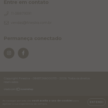
Entre em contato
11-38879391
vendas@finestra.com.br
Permaneça conectado
Copyright Finestra - 08657266000113 - 2026. Todos os direitos
reservados.
Ao navegar por este site
você aceita o uso de cookies
para
ENTENDI
agilizar a sua experiência de compra.