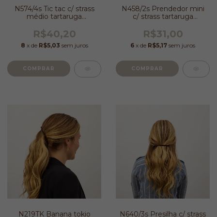
N574/4s Tic tac c/ strass
N458/2s Prendedor mini
médio tartaruga
c/ strass tartaruga
6,0x2,0cm
3,5x2,0cm
R$40,20
R$31,00
8
x de
R$5,03
sem juros
6
x de
R$5,17
sem juros
N219TK Banana tokio
N640/3s Presilha c/ strass