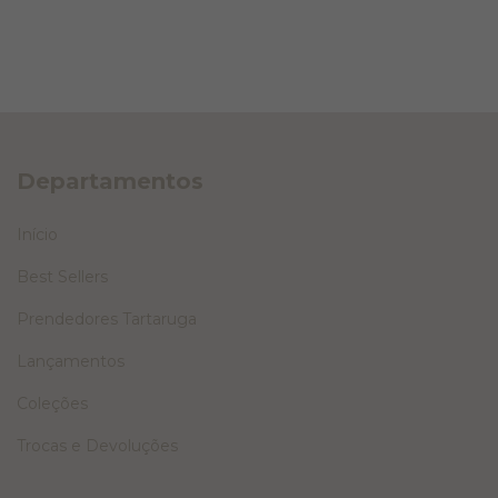
Departamentos
Início
Best Sellers
Prendedores Tartaruga
Lançamentos
Coleções
Trocas e Devoluções