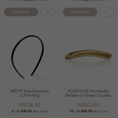
N557P Tiara lisa preto
N225FD/4S Prendedor
0,7cm larg
Banana c/ Strass Dourada
Fosco 1,5x9cm
R$28,10
R$53,60
5
x de
R$5,62
sem juros
10
x de
R$5,36
sem juros