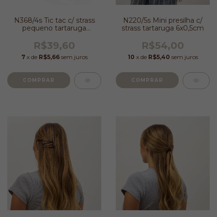
N368/4s Tic tac c/ strass
N220/5s Mini presilha c/
pequeno tartaruga
strass tartaruga 6x0,5cm
5,5x1,5cm
R$39,60
R$54,00
7
x de
R$5,66
sem juros
10
x de
R$5,40
sem juros