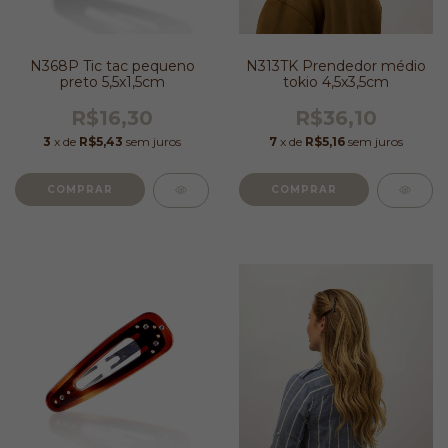
N368P Tic tac pequeno
N313TK Prendedor médio
preto 5,5x1,5cm
tokio 4,5x3,5cm
R$16,30
R$36,10
3
x de
R$5,43
sem juros
7
x de
R$5,16
sem juros