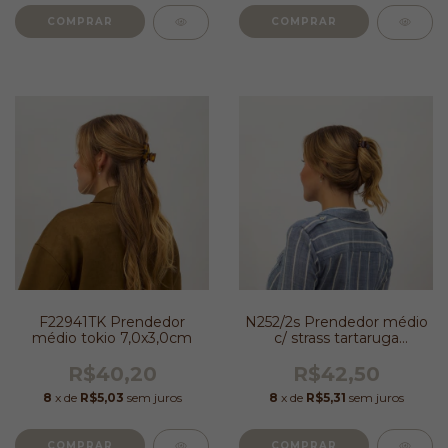
F22941TK Prendedor
N252/2s Prendedor médio
médio tokio 7,0x3,0cm
c/ strass tartaruga
2,0x2,5cm
R$40,20
R$42,50
8
x de
R$5,03
sem juros
8
x de
R$5,31
sem juros