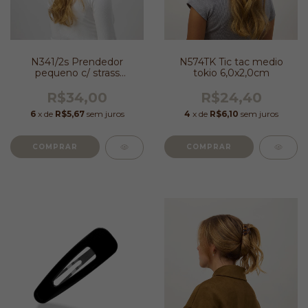
N341/2s Prendedor
N574TK Tic tac medio
pequeno c/ strass
tokio 6,0x2,0cm
tartaruga 2,5x2,5cm
R$34,00
R$24,40
6
x de
R$5,67
sem juros
4
x de
R$6,10
sem juros