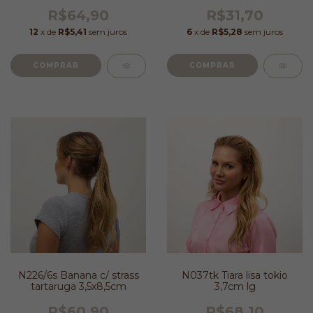
R$64,90
R$31,70
12
x de
R$5,41
sem juros
6
x de
R$5,28
sem juros
N226/6s Banana c/ strass
N037tk Tiara lisa tokio
tartaruga 3,5x8,5cm
3,7cm lg
R$60,90
R$68,10