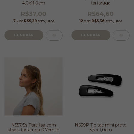
4,0x11,0cm
tartaruga
R$37,00
R$64,60
7
x de
R$5,29
sem juros
12
x de
R$5,38
sem juros
N557/5s Tiara lisa com
N639P Tic tac mini preto
strass tartaruga 0,7cm lg
3,5 x 1,0cm