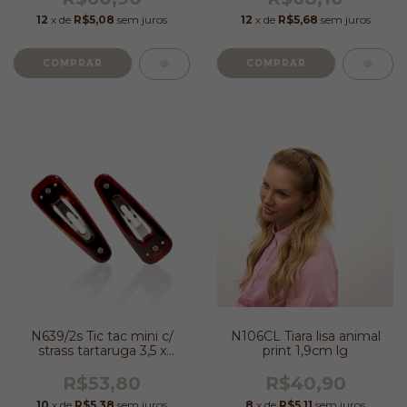
12
x de
R$5,08
sem juros
12
x de
R$5,68
sem juros
N639/2s Tic tac mini c/
N106CL Tiara lisa animal
strass tartaruga 3,5 x
print 1,9cm lg
1,0cm
R$53,80
R$40,90
10
x de
R$5,38
sem juros
8
x de
R$5,11
sem juros