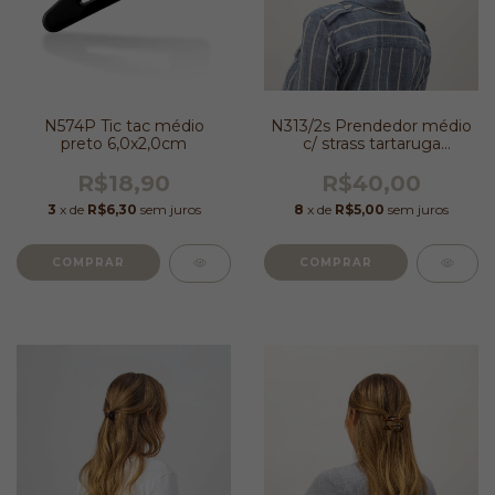
N574P Tic tac médio
N313/2s Prendedor médio
preto 6,0x2,0cm
c/ strass tartaruga
4,5x3,5cm
R$18,90
R$40,00
3
x de
R$6,30
sem juros
8
x de
R$5,00
sem juros