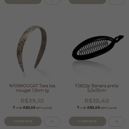
N106NOUGAT Tiara lisa
F2822p Banana preta
nougat 1,9cm lg
5,0x13cm
R$39,10
R$35,40
7
x de
R$5,59
sem juros
7
x de
R$5,06
sem juros