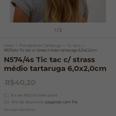
1
/
2
Início
>
Prendedores Tartaruga
>
Tic tacs
>
N574/4s Tic tac c/ strass médio tartaruga 6,0x2,0cm
N574/4s Tic tac c/ strass
médio tartaruga 6,0x2,0cm
R$40,20
8
x de
R$5,03
sem juros
10% de desconto
pagando com Pix
Ver mais detalhes