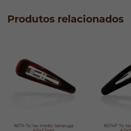
Produtos relacionados
N574 Tic tac médio tartaruga
N574P Tic ta
6,0x2,0cm
6,0x