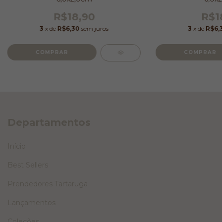
R$18,90
R$1
3
x de
R$6,30
sem juros
3
x de
R$6,
Departamentos
Início
Best Sellers
Prendedores Tartaruga
Lançamentos
Coleções