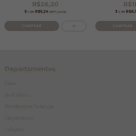
R$26,20
R$1
5
x de
R$5,24
sem juros
3
x de
R$6,
Departamentos
Início
Best Sellers
Prendedores Tartaruga
Lançamentos
Coleções