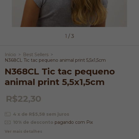
1
/
3
Início
>
Best Sellers
>
N368CL Tic tac pequeno animal print 5,5x1,5cm
N368CL Tic tac pequeno
animal print 5,5x1,5cm
R$22,30
4
x de
R$5,58
sem juros
10% de desconto
pagando com Pix
Ver mais detalhes