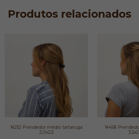
Produtos relacionados
N252 Prendedor médio tartaruga
N458 Prendedor
2,0x2,5
3,5x