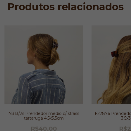
Produtos relacionados
N313/2s Prendedor médio c/ strass
F22876 Prendedor
tartaruga 4,5x3,5cm
3,5x
R$40,00
R$2