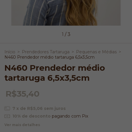
1
/
3
Início
>
Prendedores Tartaruga
>
Pequenas e Médias
>
N460 Prendedor médio tartaruga 6,5x3,5cm
N460 Prendedor médio
tartaruga 6,5x3,5cm
R$35,40
7
x de
R$5,06
sem juros
10% de desconto
pagando com Pix
Ver mais detalhes