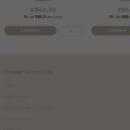
R$40,90
R$5
8
x de
R$5,11
sem juros
10
x de
R$5,
Departamentos
Início
Best Sellers
Prendedores Tartaruga
Lançamentos
Coleções