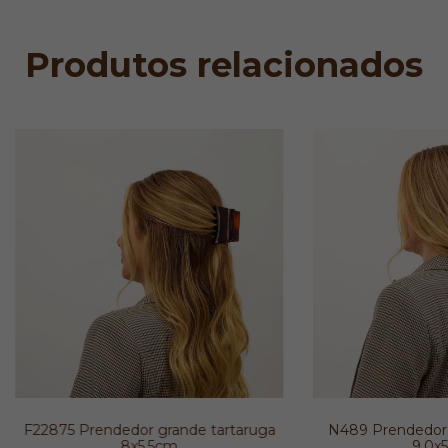
Produtos relacionados
F22875 Prendedor grande tartaruga
N489 Prendedor 
8x5,5cm
9,0x