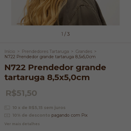
1
/
3
Início
>
Prendedores Tartaruga
>
Grandes
>
N722 Prendedor grande tartaruga 8,5x5,0cm
N722 Prendedor grande
tartaruga 8,5x5,0cm
R$51,50
10
x de
R$5,15
sem juros
10% de desconto
pagando com Pix
Ver mais detalhes