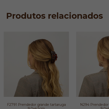
Produtos relacionados
F2791 Prendedor grande tartaruga
N294 Prendedor 
9,0x4,5cm
9,0x