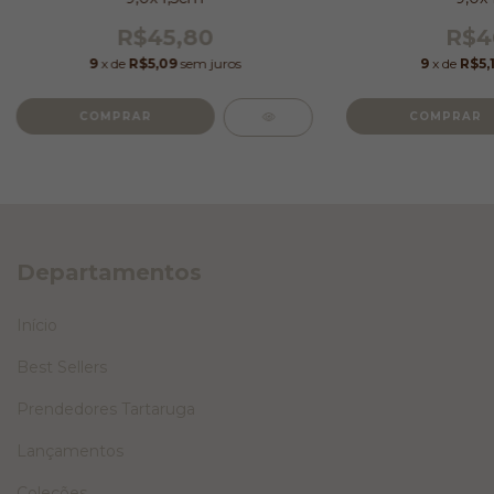
R$45,80
R$4
9
x de
R$5,09
sem juros
9
x de
R$5,
Departamentos
Início
Best Sellers
Prendedores Tartaruga
Lançamentos
Coleções